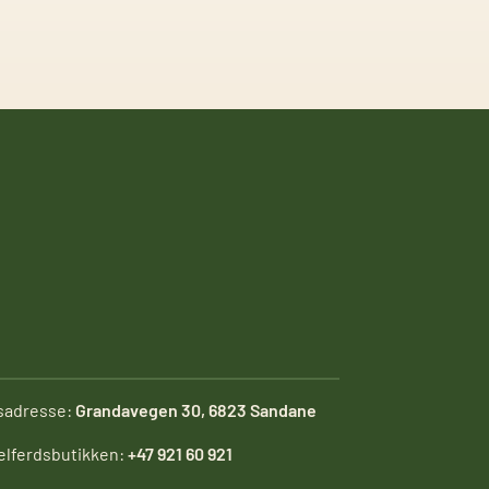
sadresse:
Grandavegen 30, 6823 Sandane
elferdsbutikken:
+47 921 60 921