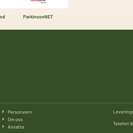
und
ParkinsonNET
Levering
Personvern
Om oss
Telefon V
Ansatte